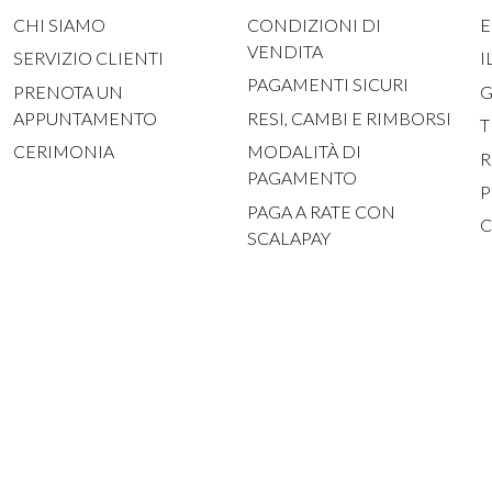
CHI SIAMO
CONDIZIONI DI
E
VENDITA
SERVIZIO CLIENTI
I
PAGAMENTI SICURI
PRENOTA UN
G
APPUNTAMENTO
RESI, CAMBI E RIMBORSI
T
CERIMONIA
MODALITÀ DI
R
PAGAMENTO
P
PAGA A RATE CON
C
SCALAPAY