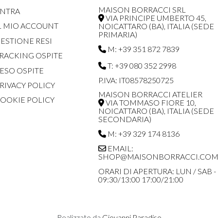
MAISON BORRACCI SRL
NTRA
VIA PRINCIPE UMBERTO 45,
L MIO ACCOUNT
NOICATTARO (BA), ITALIA (SEDE
PRIMARIA)
ESTIONE RESI
M: +39 351 872 7839
RACKING OSPITE
T: +39 080 352 2998
ESO OSPITE
P.IVA: IT08578250725
RIVACY POLICY
MAISON BORRACCI ATELIER
OOKIE POLICY
VIA TOMMASO FIORE 10,
NOICATTARO (BA), ITALIA (SEDE
SECONDARIA)
M: +39 329 174 8136
EMAIL:
SHOP@MAISONBORRACCI.CO
ORARI DI APERTURA: LUN / SAB -
09:30/13:00 17:00/21:00
Realizzato da
Giovanni Paradiso