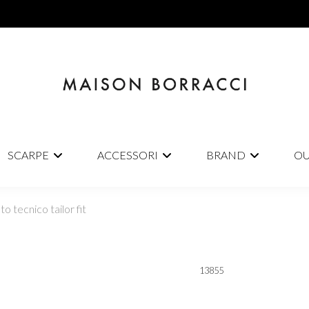
SCARPE
ACCESSORI
BRAND
OU
o tecnico tailor fit
13855