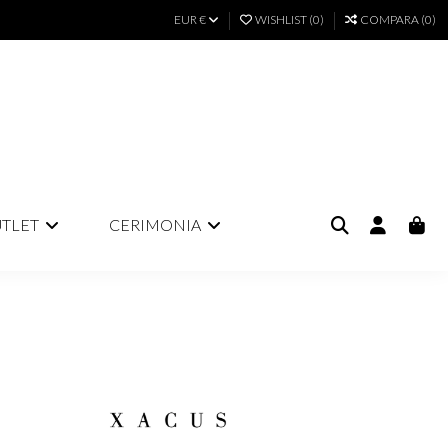
EUR €
WISHLIST (
0
)
COMPARA (
0
)
TLET
CERIMONIA