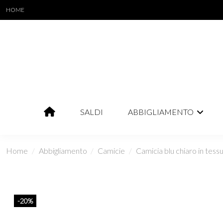
HOME
SALDI
ABBIGLIAMENTO
Home
Abbigliamento
Camicie
Camicia blu chiaro in tessut
-20%