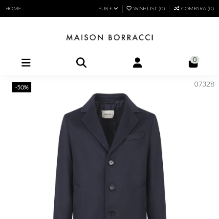
HOME
EUR €
WISHLIST (
0
)
COMPARA (
0
)
0
07328
-50%