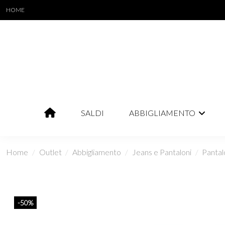
HOME
SALDI
ABBIGLIAMENTO
Home
Outlet
Abbigliamento
Jeans e Pantaloni
Pantal
-50%