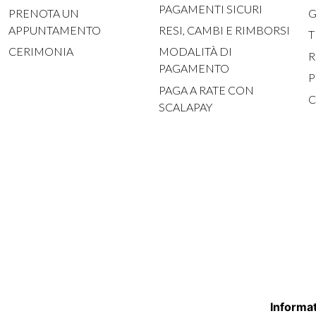
PAGAMENTI SICURI
PRENOTA UN
G
APPUNTAMENTO
RESI, CAMBI E RIMBORSI
T
CERIMONIA
MODALITÀ DI
R
PAGAMENTO
P
PAGA A RATE CON
C
SCALAPAY
Informat