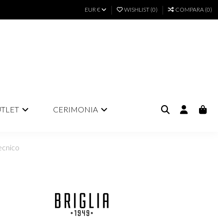
EUR €
WISHLIST (
0
)
COMPARA (
0
)
TLET
CERIMONIA
tecnico