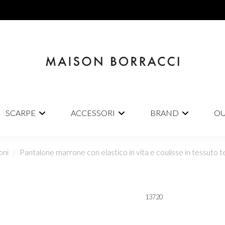
SCARPE
ACCESSORI
BRAND
OU
oni
Pantalone marrone con elastico in vita e coulisse in tessuto 
13720