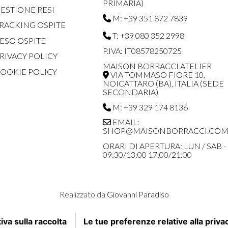
PRIMARIA)
ESTIONE RESI
M: +39 351 872 7839
RACKING OSPITE
T: +39 080 352 2998
ESO OSPITE
P.IVA: IT08578250725
RIVACY POLICY
MAISON BORRACCI ATELIER
OOKIE POLICY
VIA TOMMASO FIORE 10,
NOICATTARO (BA), ITALIA (SEDE
SECONDARIA)
M: +39 329 174 8136
EMAIL:
SHOP@MAISONBORRACCI.CO
ORARI DI APERTURA: LUN / SAB -
09:30/13:00 17:00/21:00
Realizzato da
Giovanni Paradiso
iva sulla raccolta
Le tue preferenze relative alla priva