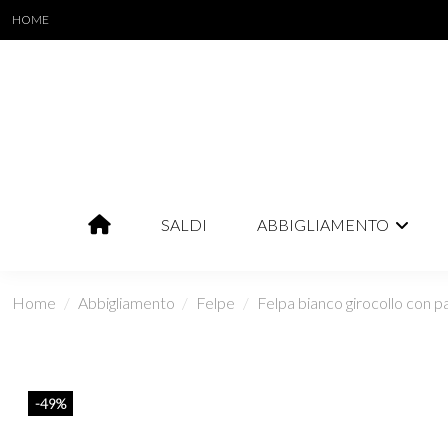
HOME
SALDI
ABBIGLIAMENTO
Home
Abbigliamento
Felpe
Felpa bianco girocollo con p
-49%