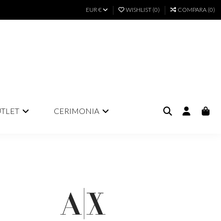
EUR €
WISHLIST (
0
)
COMPARA (
0
)
TLET
CERIMONIA