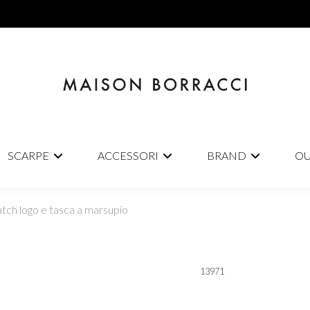
SCARPE
ACCESSORI
BRAND
OU
atch logo e tasca a marsupio
13971