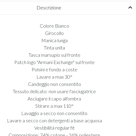
Descrizione
Colore Bianco
Girocollo
Manica lunga
Tinta unita
Tasca marsupio sul fronte
Patch logo "Armani Exchange" sul fronte
Polsini e fondo a coste
Lavare a max 30°
Candeggio non consentito
Tessuto delicato: non usare l'asciugatrice
Asciugare il capo all'ombra
Stirare a max 110°
Lavaggio a secco non consentito
Lavare a secco con detergenti a base acquosa
Vestibilità regular fit
Composizione: 74% cotone - 26% poliestere