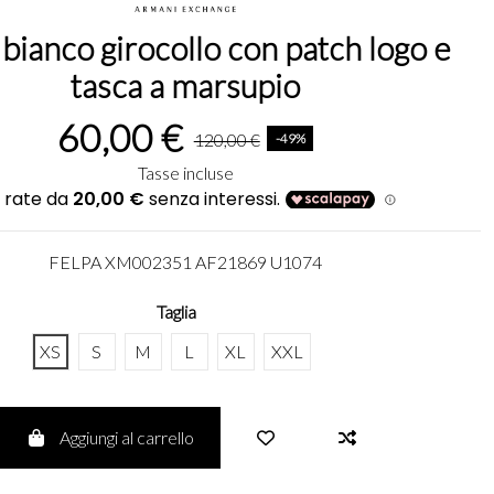
 bianco girocollo con patch logo e
tasca a marsupio
60,00 €
120,00 €
-49%
Tasse incluse
FELPA XM002351 AF21869 U1074
Taglia
XS
S
M
L
XL
XXL
Aggiungi al carrello