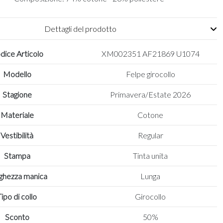
Dettagli del prodotto
dice Articolo
XM002351 AF21869 U1074
Modello
Felpe girocollo
Stagione
Primavera/Estate 2026
Materiale
Cotone
Vestibilità
Regular
Stampa
Tinta unita
ghezza manica
Lunga
Tipo di collo
Girocollo
Sconto
50%