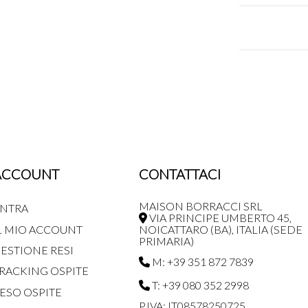
ACCOUNT
CONTATTACI
MAISON BORRACCI SRL
NTRA
VIA PRINCIPE UMBERTO 45,
L MIO ACCOUNT
NOICATTARO (BA), ITALIA (SEDE
PRIMARIA)
ESTIONE RESI
M: +39 351 872 7839
RACKING OSPITE
T: +39 080 352 2998
ESO OSPITE
P.IVA: IT08578250725