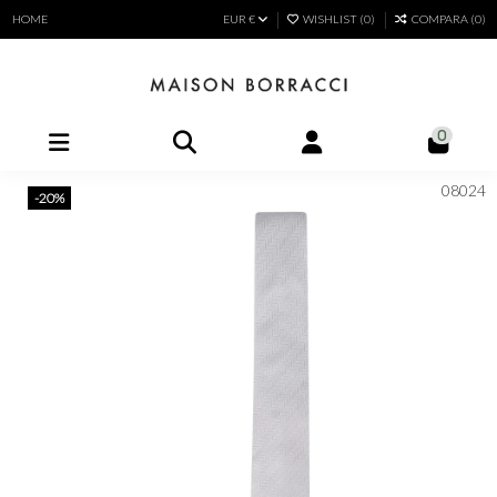
HOME
EUR €
WISHLIST (
0
)
COMPARA (
0
)
0
08024
-20%